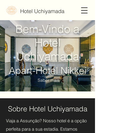
Hotel Uchiyamada
Bem-Vindo a
Hotel
Uchiyamada
​Apart-Hotel Nikkei
Saber mais
Sobre Hotel Uchiyamada
Viaja a Assunção? Nosso hotel é a opção
perfeita para a sua estadia. Estamos